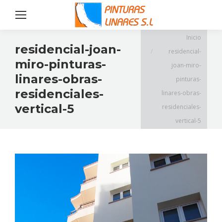
Estás aquí:
Inicio
residencial-joan-
residencial-
miro-pinturas-
joan-miro-
linares-obras-
pinturas-
residenciales-
linares-obras-
vertical-5
residenciales-
vertical-5