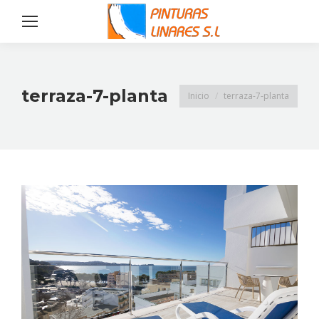
terraza-7-planta
Estás aquí:
Inicio
terraza-7-planta