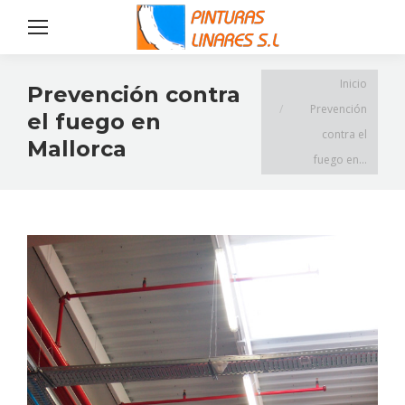
Estás aquí:
Inicio
Prevención contra
Prevención
el fuego en
contra el
Mallorca
fuego en…