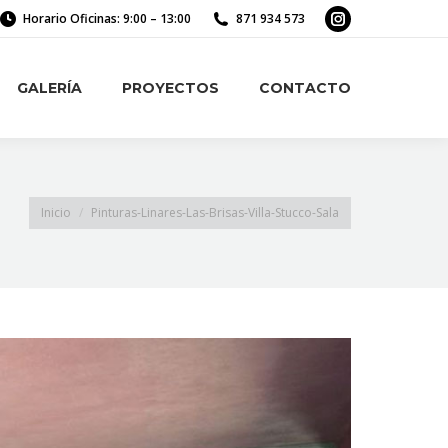
Horario Oficinas: 9:00 – 13:00
871 934 573
Instagram
GALERÍA
PROYECTOS
CONTACTO
page
opens
GALERÍA
PROYECTOS
CONTACTO
in
new
window
Estás aquí:
Inicio
Pinturas-Linares-Las-Brisas-Villa-Stucco-Sala